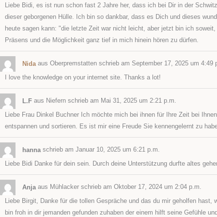
Liebe Bidi, es ist nun schon fast 2 Jahre her, dass ich bei Dir in der Sc
dieser geborgenen Hülle. Ich bin so dankbar, dass es Dich und dieses wunde
heute sagen kann: "die letzte Zeit war nicht leicht, aber jetzt bin ich sow
Präsens und die Möglichkeit ganz tief in mich hinein hören zu dürfen.
Nida
aus
Oberpremstatten
schrieb am
September 17, 2025
um
4:49 
I love the knowledge on your internet site. Thanks a lot!
L.F
aus
Niefern
schrieb am
Mai 31, 2025
um
2:21 p.m.
Liebe Frau Dinkel Buchner Ich möchte mich bei ihnen für Ihre Zeit bei Ihn
entspannen und sortieren. Es ist mir eine Freude Sie kennengelernt zu hab
hanna
schrieb am
Januar 10, 2025
um
6:21 p.m.
Liebe Bidi Danke für dein sein. Durch deine Unterstützung durfte altes geh
Anja
aus
Mühlacker
schrieb am
Oktober 17, 2024
um
2:04 p.m.
Liebe Birgit, Danke für die tollen Gespräche und das du mir geholfen hast
bin froh in dir jemanden gefunden zuhaben der einem hilft seine Gefühle un