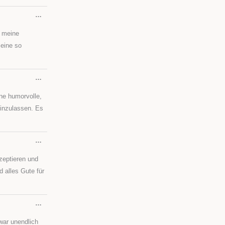
DIESE
…
METABOX
EIN-/AUSBLENDEN.
r meine
 eine so
DIESE
…
METABOX
EIN-/AUSBLENDEN.
ine humorvolle,
einzulassen. Es
DIESE
…
METABOX
EIN-/AUSBLENDEN.
kzeptieren und
 alles Gute für
DIESE
…
METABOX
EIN-/AUSBLENDEN.
war unendlich