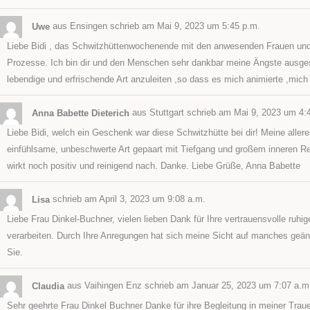
Uwe
aus
Ensingen
schrieb am
Mai 9, 2023
um
5:45 p.m.
Liebe Bidi , das Schwitzhüttenwochenende mit den anwesenden Frauen und P
Prozesse. Ich bin dir und den Menschen sehr dankbar meine Ängste ausges
lebendige und erfrischende Art anzuleiten ,so dass es mich animierte ,mich 
Anna Babette Dieterich
aus
Stuttgart
schrieb am
Mai 9, 2023
um
4:
Liebe Bidi, welch ein Geschenk war diese Schwitzhütte bei dir! Meine aller
einfühlsame, unbeschwerte Art gepaart mit Tiefgang und großem inneren Re
wirkt noch positiv und reinigend nach. Danke. Liebe Grüße, Anna Babette
Lisa
schrieb am
April 3, 2023
um
9:08 a.m.
Liebe Frau Dinkel-Buchner, vielen lieben Dank für Ihre vertrauensvolle ruhi
verarbeiten. Durch Ihre Anregungen hat sich meine Sicht auf manches geänd
Sie.
Claudia
aus
Vaihingen Enz
schrieb am
Januar 25, 2023
um
7:07 a.m
Sehr geehrte Frau Dinkel Buchner Danke für ihre Begleitung in meiner Tr