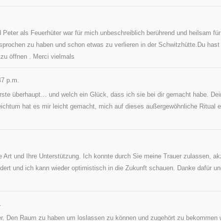
eter als Feuerhüter war für mich unbeschreiblich berührend und heilsam fü
prochen zu haben und schon etwas zu verlieren in der Schwitzhütte.Du hast
zu öffnen . Merci vielmals
47 p.m.
erste überhaupt… und welch ein Glück, dass ich sie bei dir gemacht habe. De
ichtum hat es mir leicht gemacht, mich auf dieses außergewöhnliche Ritual 
ge Art und Ihre Unterstützung. Ich konnte durch Sie meine Trauer zulassen, a
ert und ich kann wieder optimistisch in die Zukunft schauen. Danke dafür und
.
auer. Den Raum zu haben um loslassen zu können und zugehört zu bekommen 