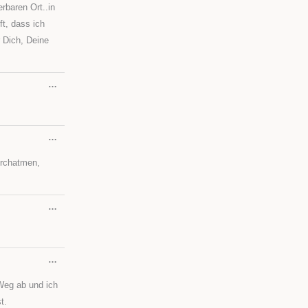
rbaren Ort..in
ft, dass ich
r Dich, Deine
DIESE
…
METABOX
EIN-/AUSBLENDEN.
DIESE
…
METABOX
EIN-/AUSBLENDEN.
urchatmen,
DIESE
…
METABOX
EIN-/AUSBLENDEN.
DIESE
…
METABOX
EIN-/AUSBLENDEN.
 Weg ab und ich
t.