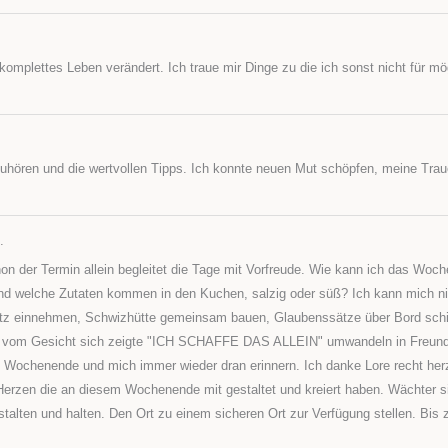
omplettes Leben verändert. Ich traue mir Dinge zu die ich sonst nicht für mög
uhören und die wertvollen Tipps. Ich konnte neuen Mut schöpfen, meine Trau
.
n der Termin allein begleitet die Tage mit Vorfreude. Wie kann ich das Woc
und welche Zutaten kommen in den Kuchen, salzig oder süß? Ich kann mich ni
atz einnehmen, Schwizhütte gemeinsam bauen, Glaubenssätze über Bord schi
ruck vom Gesicht sich zeigte "ICH SCHAFFE DAS ALLEIN" umwandeln in Freundl
 Wochenende und mich immer wieder dran erinnern. Ich danke Lore recht herzl
erzen die an diesem Wochenende mit gestaltet und kreiert haben. Wächter si
stalten und halten. Den Ort zu einem sicheren Ort zur Verfügung stellen. Bi