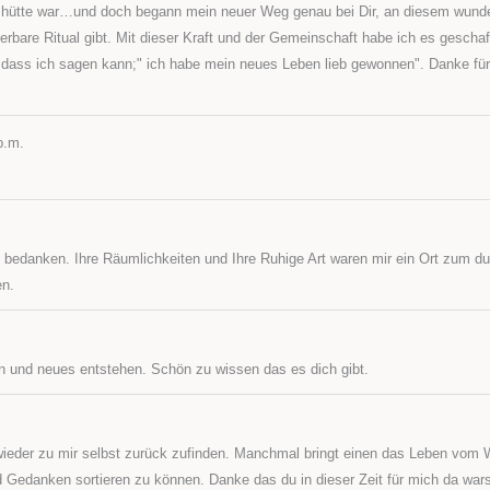
hwitzhütte war…und doch begann mein neuer Weg genau bei Dir, an diesem wunde
rbare Ritual gibt. Mit dieser Kraft und der Gemeinschaft habe ich es geschaf
eit, dass ich sagen kann;" ich habe mein neues Leben lieb gewonnen". Danke fü
p.m.
en bedanken. Ihre Räumlichkeiten und Ihre Ruhige Art waren mir ein Ort zum d
en.
en und neues entstehen. Schön zu wissen das es dich gibt.
, wieder zu mir selbst zurück zufinden. Manchmal bringt einen das Leben vom
d Gedanken sortieren zu können. Danke das du in dieser Zeit für mich da wars