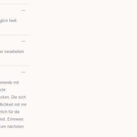
DIESE
…
METABOX
EIN-/AUSBLENDEN.
lich hielt.
DIESE
…
METABOX
EIN-/AUSBLENDEN.
er verarbeiten
DIESE
…
METABOX
EIN-/AUSBLENDEN.
henende mit
cht
cken. Die sich
ichkeit mit mir
ich für die
nd. Erinnerer.
s zum nächsten