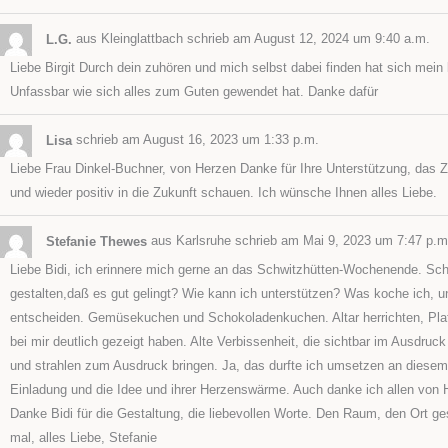
L.G.
aus
Kleinglattbach
schrieb am
August 12, 2024
um
9:40 a.m.
Liebe Birgit Durch dein zuhören und mich selbst dabei finden hat sich mein k
Unfassbar wie sich alles zum Guten gewendet hat. Danke dafür
Lisa
schrieb am
August 16, 2023
um
1:33 p.m.
Liebe Frau Dinkel-Buchner, von Herzen Danke für Ihre Unterstützung, das Z
und wieder positiv in die Zukunft schauen. Ich wünsche Ihnen alles Liebe.
Stefanie Thewes
aus
Karlsruhe
schrieb am
Mai 9, 2023
um
7:47 p.m
Liebe Bidi, ich erinnere mich gerne an das Schwitzhütten-Wochenende. Scho
gestalten,daß es gut gelingt? Wie kann ich unterstützen? Was koche ich, 
entscheiden. Gemüsekuchen und Schokoladenkuchen. Altar herrichten, Pl
bei mir deutlich gezeigt haben. Alte Verbissenheit, die sichtbar im Ausd
und strahlen zum Ausdruck bringen. Ja, das durfte ich umsetzen an diesem
Einladung und die Idee und ihrer Herzenswärme. Auch danke ich allen von H
Danke Bidi für die Gestaltung, die liebevollen Worte. Den Raum, den Ort ge
mal, alles Liebe, Stefanie