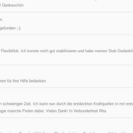
ng! Dankeschön
m.
gefunden ;-).
 Flexibilität. Ich konnte mich gut stabilisieren und habe meinen Stab Gedank
en für ihre Hilfe bedanken.
h schwierigen Zeit. Ich kann nun durch die entdeckten Kraftquellen in mir ent
gar manche Perlen dabei. Vielen Dank! In Verbundenheit Rita