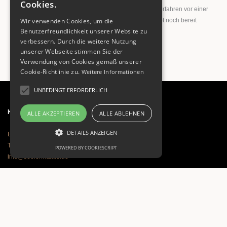
Cookies.
Wir sind zur Teilnahme an einem Streitbeilegungsverfahren vor einer
Wir verwenden Cookies, um die
Verbraucherschlichtungsstelle weder verpflichtet noch bereit
Benutzerfreundlichkeit unserer Website zu
verbessern. Durch die weitere Nutzung
unserer Webseite stimmen Sie der
Verwendung von Cookies gemäß unserer
Cookie-Richtlinie zu.
Weitere Informationen
UNBEDINGT ERFORDERLICH
Kontakt
ALLE AKZEPTIEREN
ALLE ABLEHNEN
DETAILS ANZEIGEN
Birgit Dinkel-Buchner
Tel. +49 1590 3628353
POWERED BY COOKIESCRIPT
info@seelenrituale.de
Mein Angebot
Therapeutische Einzelsitzung
Trauerbegleitung
Psychologische Beratung und Coaching
Seelenrituale